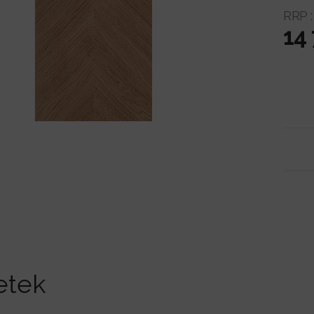
RRP 
14
etek