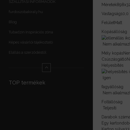
SZÁLLÍTÁSI INFORMÁCIÓK
Méretek
898x3
furdoszobakiraly.hu
Vastagság
10,
Blog
Felület
Matt
Kopásállóság
Tubadzin Inspirációs zóna
Képes vásárlói tájékoztató
Nem alkalmaz
Elállás a szerződéstől
Mély kopás
Nem
Csúszásgátló
N
Helyesbítés
Igen
TOP termékek
fagyállóság
Nem alkalmaz
Foltállóság
Teljesíti
Darabok szám
Egy kartondob
Karton súlya
33