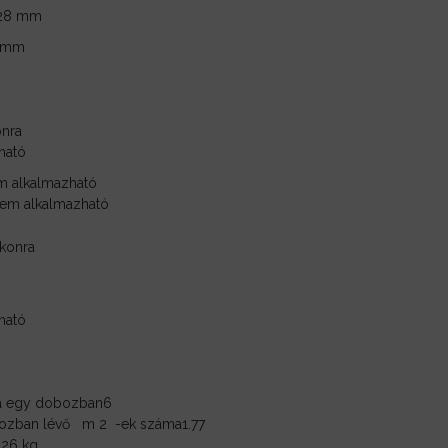
28 mm
0 mm
ható
 alkalmazható
em alkalmazható
ható
a egy dobozban
6
ozban lévő
m
2
-ek száma
1.77
,26 kg