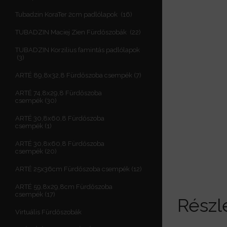
Tubadzin KoraTer 2cm padlólapok
16
TUBADZIN Maciej Zien Fürdőszobák
22
TUBADZIN Korzilius famintás padlólapok
3
ARTÉ 89,8x32,8 Fürdőszoba csempék
7
ARTÉ 74,8x29,8 Fürdőszoba
csempék
30
ARTÉ 30,8x60,8 Fürdőszoba
csempék
1
ARTÉ 30,8x60,8 Fürdőszoba
csempék
20
ARTÉ 25x36cm Fürdőszoba csempék
12
ARTÉ 59,8x29,8cm Fürdőszoba
csempék
17
Részl
Virtuális Fürdőszobák