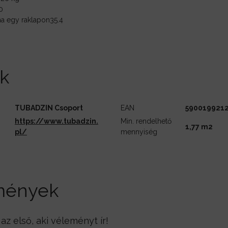
0
a egy raklapon
35.4
k
TUBADZIN Csoport
EAN
5900199212
https://www.tubadzin.
Min. rendelhető
1,77 m2
pl/
mennyiség
mények
z első, aki véleményt ír!