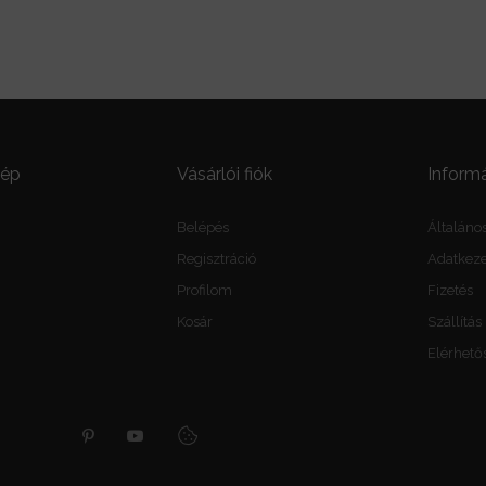
kép
Vásárlói fiók
Inform
Belépés
Általános
Regisztráció
Adatkezel
Profilom
Fizetés
Kosár
Szállítás
Elérhető