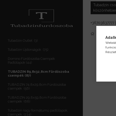
Tubadzin csop
köszönhetően
+36703637777
TUBADZI
Adatk
Tubadzin Outlet
3
Webold
funkcio
Tubadzin Újdonságok
75
-
18
%
Részle
Domino Fürdőszoba Csempék
Padlólapok
44
TUBADZIN 89,8x32,8cm Fürdőszoba
csempék
87
TUBADZIN 74,8x29,8cm Fürdőszoba
csempék
56
TUBADZIN 29,8x59,8cm Fürdőszoba
csempék
68
Tubadzin nagy formátumú padlólapok,
csempék
234