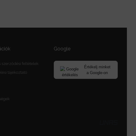
ációk
Google
 szerződési feltételek
Értékelj minket
ési tájékoztató
a Google-on
ségek