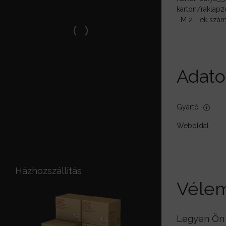
karton/raklap
2
M
2
-ek szám
Adato
Gyártó
Weboldal
Házhozszállítás
Véle
Legyen Ön a