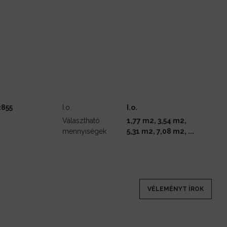
855
I.o.
I.o.
Választható
1,77 m2, 3,54 m2,
mennyiségek
5,31 m2, 7,08 m2, ...
VÉLEMÉNYT ÍROK