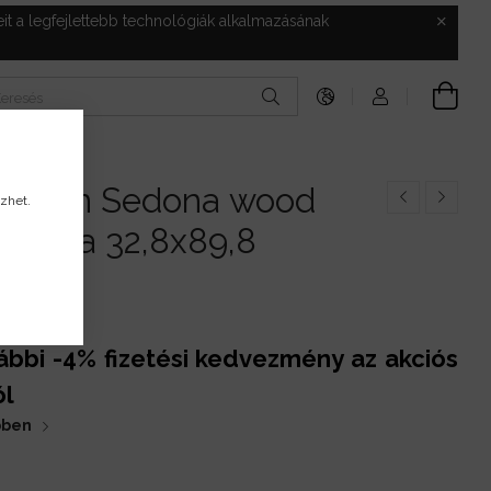
t a legfejlettebb technológiák alkalmazásának
pék
badzin Sedona wood
zhet.
uktura 32,8x89,8
empe
ábbi -4% fizetési kedvezmény az akciós
ól
bben