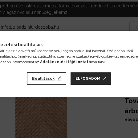
ort 40 éve határozza meg a formatervezési trendeket, a cég termékei
 világszínvonalú minőség jellemzi.
|
info@tubadzinfurdoszoba.hu
N 89,8x32,8cm Fürdőszoba csempék
Tubadzin Sedona Fürdőszoba Csem
ezelési beállítások
alunk az alapvető működéshez szükséges cookie-kat használ. Szélesebb körű
Tu
nalitáshoz (marketing, statisztika, személyre szabás) egyéb cookie-kat engedélye
tesebb információkat az
Adatkezelési tájékoztató
ban talál.
Str
Cs
Beállítások
ELFOGADOM
Tov
árb
Bőve